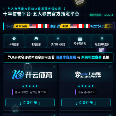
[ 华人市场最大的线上娱乐服务供应商 ]
十年信誉平台·五大联赛官方指定平台
在线玩家: 8263214
祝君好运
注册送
祝君好运
首单包赔
彩金
首单包
🍁
🍁
⚽
🎮
🃏
🀄️
🎰
电子老虎机
🎮
体育竞猜
电竞竞猜
澳门真人赌场
彩票棋牌娱乐
📺注册实名即送体验金即可观看
海量体育直播
与
所有电竞赛事
直播
🎲
★★★★★
★★★★★
皇家马德里 官方合作伙伴
首存返利68%
⚽
[ 立即注册 ]
[ 立即注册 ]